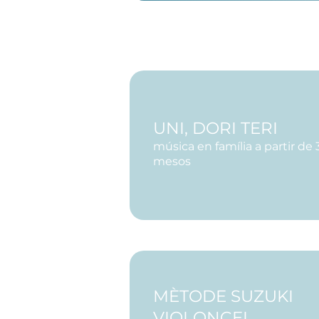
UNI, DORI TERI
​música en família a partir de 
mesos
MÈTODE SUZUKI
VIOLONCEL