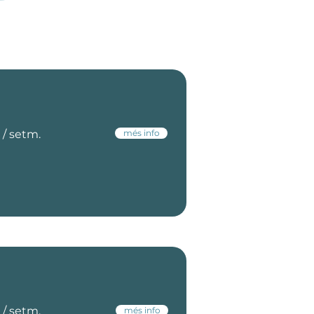
 / setm.
més info
 / setm.
més info