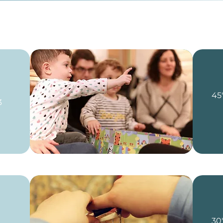
45'
3
30'