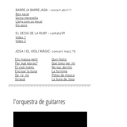
-
BARREJA BARREJADA
concert abril'11
Ben parat
Quina meravella
Lletja com un pecat
Els savis
-
EL DESIG DE LA RUBY
cantata'09
Vídeo 1
Vídeo 2
JOSA I EL VIOLÍ MÀGIC
- concert març'15
Ets massa petit
Quin fàstic
Per què plores?
Que toqui per mi
El violí màgic
No puc dormir
Encisar la lluna
La formiga
Do, re, mi
Potes de mosca
Girasol
La lluna de Josa
l'orquestra de guitarres