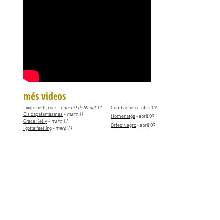
més videos
Jingle bells rock
-
concert de Nadal'11
Cumbachero
- abril'09
Els caçafantasmes
-
març'11
Homenatge
- abril'09
Grace Kelly
-
març'11
Orfeo Negro
- abril'09
I gotta feelling
-
març'11