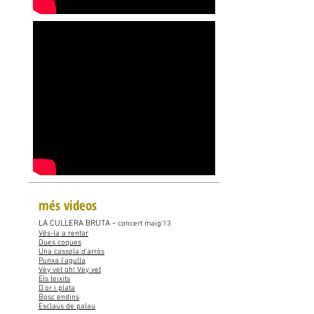
més videos
-
LA CULLERA BRUTA
concert maig'13
Vés-la a rentar
Dues coques
Una cassola d'arròs
Punxa l'agulla
Vey vet oh! Vey vet
Els teixits
D'or i plata
Bosc endins
Esclaus de palau