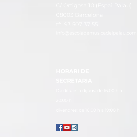
C/ Ortigosa 10 (Espai Palau)
08003 Barcelona
tf: 93 507 37 55
info@escolademusicadelpalau.com
HORARI DE
SECRETARIA
De dilluns a dijous: de 16:00 h a
20:00 h
divendres: de 16:00 h a 19:00 h