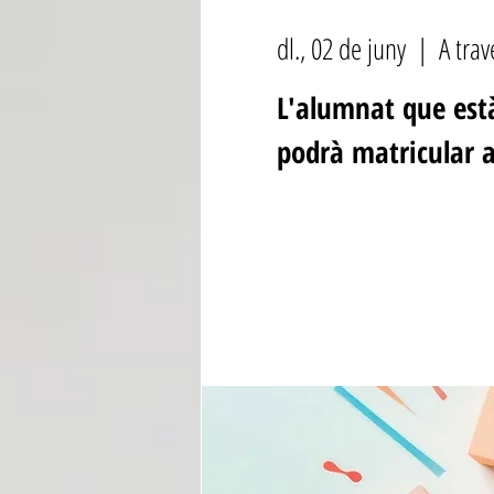
dl., 02 de juny
  |  
A tra
L'alumnat que està
podrà matricular a
Ya no es posible regist
Ver otros eventos